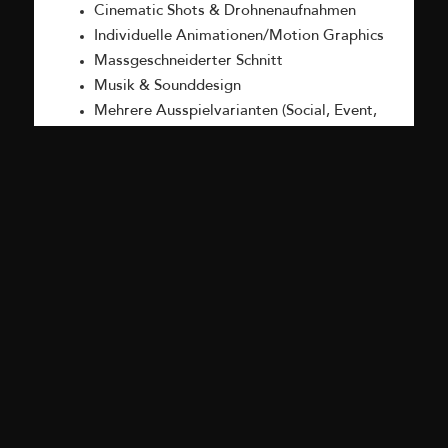
Cinematic Shots & Drohnenaufnahmen
Individuelle Animationen/Motion Graphics
Massgeschneiderter Schnitt
Musik & Sounddesign
Mehrere Ausspielvarianten (Social, Event,
Website)
👉 Für Brands, die ein echtes Highlight
schaffen wollen – ein Weihnachtsfilm, der
Eindruck hinterlässt.
Alle Preise exkl. MwSt. Änderungen vorbehalten.
Angebote begrenzt gültig. Logistikkosten inkl. im
Umkreis von 20 Km ab 5442 Fislisbach.