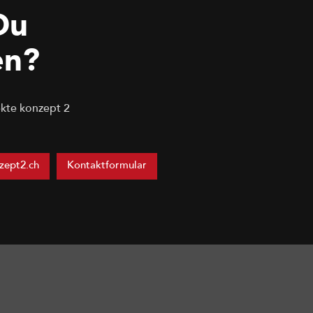
Du
en?
kte konzept 2
zept2.ch
Kontaktformular