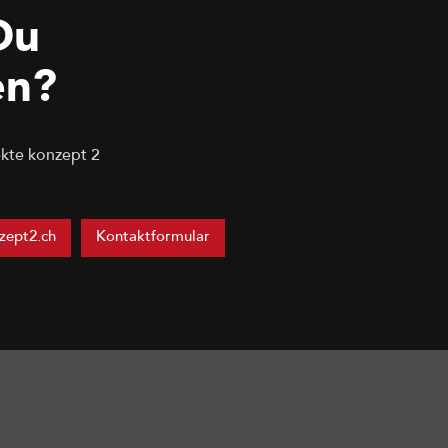
Du
en?
kte konzept 2
zept2.ch
Kontaktformular